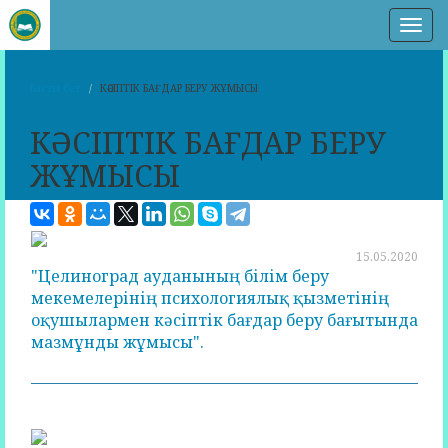
Нав
Басты бет
КӘСІПТІК БАҒДАР БЕРУ ЖҰМЫСЫ
КӘСІПТІК БАҒДАР БЕРУ
ЖҰМЫСЫ
15.05.2020
"Целиноград ауданының білім беру
мекемелерінің психологиялық қызметінің
оқушылармен кәсіптік бағдар беру бағытында
мазмұнды жұмысы".