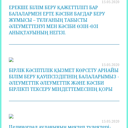
15.05.2020
ЕРЕКШЕ БІЛІМ БЕРУ ҚАЖЕТТІЛІГІ БАР
БАЛАЛАРМЕН ЕРТЕ КӘСІБИ БАҒДАР БЕРУ
ЖҰМЫСЫ – ТҰЛҒАНЫҢ ТАБЫСТЫ
ӘЛЕУМЕТТЕНУІ МЕН КӘСІБИ ӨЗІН-ӨЗІ
АНЫҚТАУЫНЫҢ НЕГІЗІ.
15.05.2020
БІРЛІК КӘСІПТІЛІК ҚЫЗМЕТ КӨРСЕТУ АРНАЙЫ
БІЛІМ БЕРУ ҚАУІПСІЗДІГІНІҢ БАЛАЛАРЫМЫЗ -
ӘЛЕУМЕТТІК ӘЛЕУМЕТТІК ЖӘНЕ КӘСІБИ
БІРЛІКТІ ТЕКСЕРУ МІНДЕТТЕМЕСІНІҢ ҚОРЫ
15.05.2020
Целиноград ауданының мектеп түлектері-